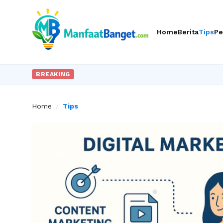
Home
Berita
Tips
Pe
BREAKING
Home
/
Tips