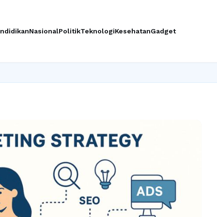
ndidikan
Nasional
Politik
Teknologi
Kesehatan
Gadget
Ingin upg