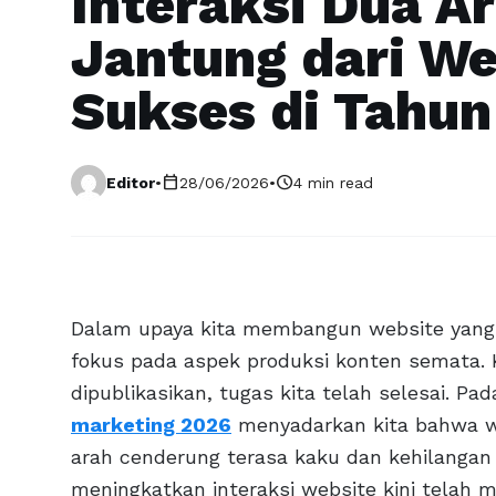
Interaksi Dua A
Jantung dari We
Sukses di Tahu
calendar_today
schedule
Editor
•
28/06/2026
•
4 min read
Dalam upaya kita membangun website yang su
fokus pada aspek produksi konten semata. 
dipublikasikan, tugas kita telah selesai. 
marketing 2026
menyadarkan kita bahwa we
arah cenderung terasa kaku dan kehilangan
meningkatkan interaksi website kini telah 