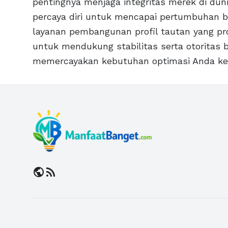
pentingnya menjaga integritas merek di dun
percaya diri untuk mencapai pertumbuhan b
layanan pembangunan profil tautan yang pro
untuk mendukung stabilitas serta otoritas b
memercayakan kebutuhan optimasi Anda k
public
rss_feed