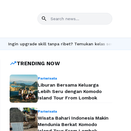
search
rade skill tanpa ribet? Temukan kelas seru dan materi lengkap h
trending_up
TRENDING NOW
Pariwisata
Liburan Bersama Keluarga
Lebih Seru dengan Komodo
Island Tour From Lombok
Pariwisata
Wisata Bahari Indonesia Makin
Mendunia Berkat Komodo
Island Tour From Lombok