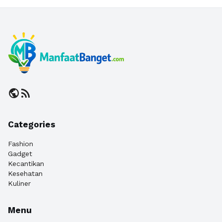
public
rss_feed
Categories
Fashion
Gadget
Kecantikan
Kesehatan
Kuliner
Menu