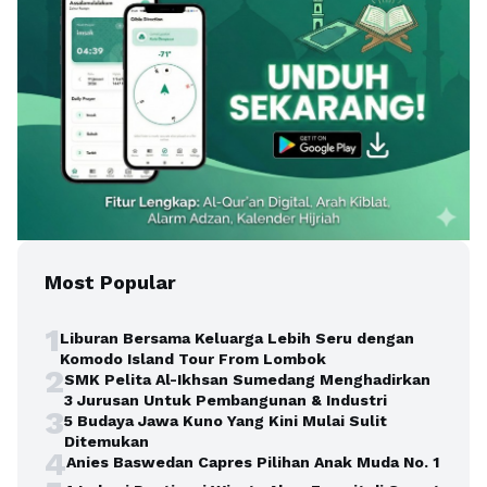
Most Popular
1
Liburan Bersama Keluarga Lebih Seru dengan
Komodo Island Tour From Lombok
2
SMK Pelita Al-Ikhsan Sumedang Menghadirkan
3 Jurusan Untuk Pembangunan & Industri
3
5 Budaya Jawa Kuno Yang Kini Mulai Sulit
Ditemukan
4
Anies Baswedan Capres Pilihan Anak Muda No. 1