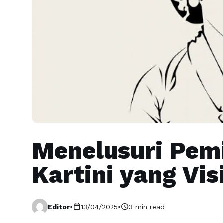
Menelusuri Pem
Kartini yang Vis
calendar_today
schedule
Editor
•
13/04/2025
•
3 min read