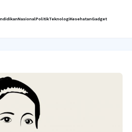
ndidikan
Nasional
Politik
Teknologi
Kesehatan
Gadget
Ing