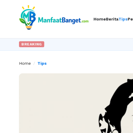
Home
Berita
Tips
Pe
BREAKING
Home
/
Tips