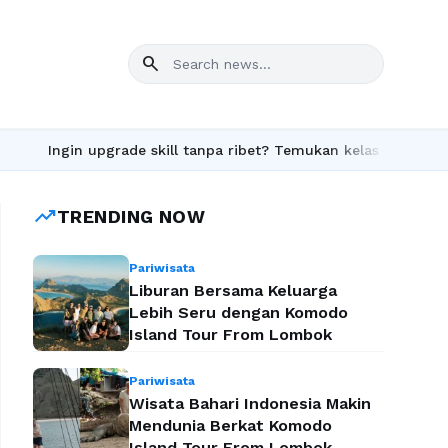
search
in upgrade skill tanpa ribet? Temukan kelas seru dan materi len
trending_up
TRENDING NOW
Pariwisata
Liburan Bersama Keluarga
Lebih Seru dengan Komodo
Island Tour From Lombok
Pariwisata
Wisata Bahari Indonesia Makin
Mendunia Berkat Komodo
Island Tour From Lombok