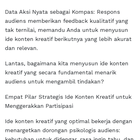
Data Aksi Nyata sebagai Kompas: Respons
audiens memberikan feedback kualitatif yang
tak ternilai, memandu Anda untuk menyusun
ide konten kreatif berikutnya yang lebih akurat
dan relevan.
Lantas, bagaimana kita menyusun ide konten
kreatif yang secara fundamental menarik
audiens untuk mengambil tindakan?
Empat Pilar Strategis Ide Konten Kreatif untuk
Menggerakkan Partisipasi
Ide konten kreatif yang optimal bekerja dengan
menargetkan dorongan psikologis audiens:
kebutuhan untuk didengar, rasa ingin tahu, dan