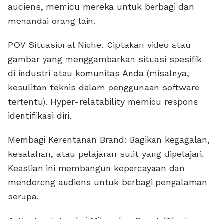
audiens, memicu mereka untuk berbagi dan
menandai orang lain.
POV Situasional Niche: Ciptakan video atau
gambar yang menggambarkan situasi spesifik
di industri atau komunitas Anda (misalnya,
kesulitan teknis dalam penggunaan software
tertentu). Hyper-relatability memicu respons
identifikasi diri.
Membagi Kerentanan Brand: Bagikan kegagalan,
kesalahan, atau pelajaran sulit yang dipelajari.
Keaslian ini membangun kepercayaan dan
mendorong audiens untuk berbagi pengalaman
serupa.