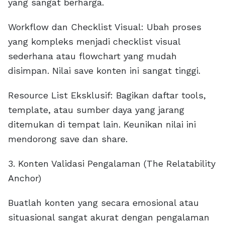
yang sangat berharga.
Workflow dan Checklist Visual: Ubah proses
yang kompleks menjadi checklist visual
sederhana atau flowchart yang mudah
disimpan. Nilai save konten ini sangat tinggi.
Resource List Eksklusif: Bagikan daftar tools,
template, atau sumber daya yang jarang
ditemukan di tempat lain. Keunikan nilai ini
mendorong save dan share.
3. Konten Validasi Pengalaman (The Relatability
Anchor)
Buatlah konten yang secara emosional atau
situasional sangat akurat dengan pengalaman