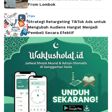
From Lombok
Tips
Strategi Retargeting TikTok Ads untuk
Mengubah Audiens Hangat Menjadi
Pembeli Secara Efektif