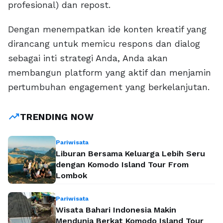
profesional) dan repost.
Dengan menempatkan ide konten kreatif yang
dirancang untuk memicu respons dan dialog
sebagai inti strategi Anda, Anda akan
membangun platform yang aktif dan menjamin
pertumbuhan engagement yang berkelanjutan.
trending_up
TRENDING NOW
Pariwisata
Liburan Bersama Keluarga Lebih Seru
dengan Komodo Island Tour From
Lombok
Pariwisata
Wisata Bahari Indonesia Makin
Mendunia Berkat Komodo Island Tour