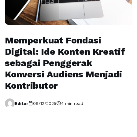
Memperkuat Fondasi
Digital: Ide Konten Kreatif
sebagai Penggerak
Konversi Audiens Menjadi
Kontributor
calendar_today
schedule
Editor
09/12/2025
4 min read