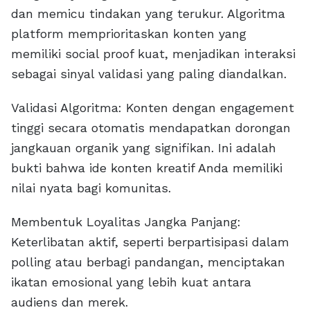
dan memicu tindakan yang terukur. Algoritma
platform memprioritaskan konten yang
memiliki social proof kuat, menjadikan interaksi
sebagai sinyal validasi yang paling diandalkan.
Validasi Algoritma: Konten dengan engagement
tinggi secara otomatis mendapatkan dorongan
jangkauan organik yang signifikan. Ini adalah
bukti bahwa ide konten kreatif Anda memiliki
nilai nyata bagi komunitas.
Membentuk Loyalitas Jangka Panjang:
Keterlibatan aktif, seperti berpartisipasi dalam
polling atau berbagi pandangan, menciptakan
ikatan emosional yang lebih kuat antara
audiens dan merek.