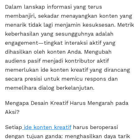
Dalam lanskap informasi yang terus
membanjiri, sekadar menayangkan konten yang
menarik tidak lagi menjamin kesuksesan. Metrik
keberhasilan yang sesungguhnya adalah
engagement—tingkat interaksi aktif yang
dihasilkan oleh konten Anda. Mengubah
audiens pasif menjadi kontributor aktif
memerlukan ide konten kreatif yang dirancang
secara presisi untuk memicu respons dan
memelihara dialog berkelanjutan.
Mengapa Desain Kreatif Harus Mengarah pada
Aksi?
Setiap
ide konten kreatif
harus beroperasi
dengan tujuan ganda: menghasilkan daya tarik