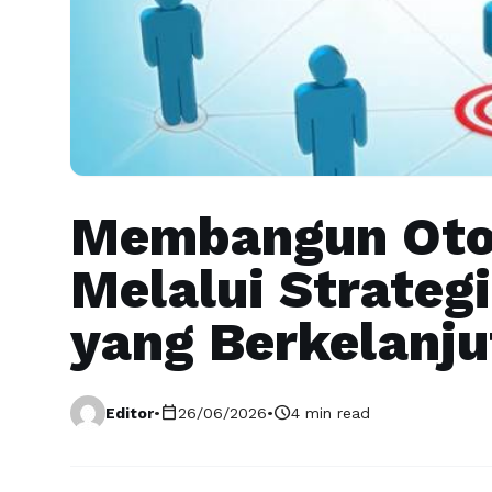
Membangun Otor
Melalui Strategi
yang Berkelanj
calendar_today
schedule
Editor
•
26/06/2026
•
4 min read