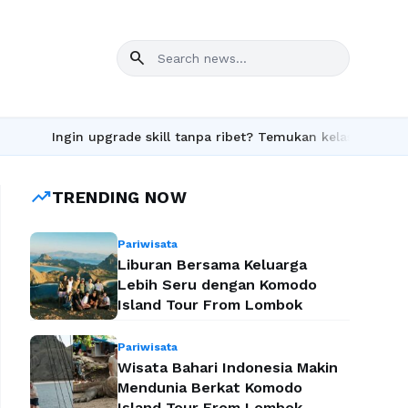
search
in upgrade skill tanpa ribet? Temukan kelas seru dan materi leng
trending_up
TRENDING NOW
Pariwisata
Liburan Bersama Keluarga
Lebih Seru dengan Komodo
Island Tour From Lombok
Pariwisata
Wisata Bahari Indonesia Makin
Mendunia Berkat Komodo
Island Tour From Lombok