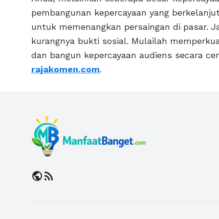
pembangunan kepercayaan yang berkelanjuta
untuk memenangkan persaingan di pasar. Ja
kurangnya bukti sosial. Mulailah memperkuat
dan bangun kepercayaan audiens secara cer
rajakomen.com
.
public
rss_feed