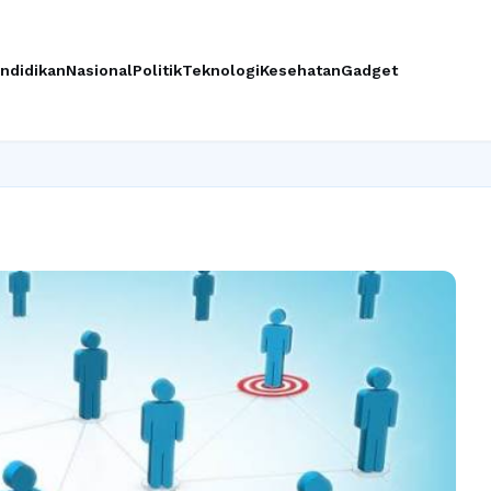
ndidikan
Nasional
Politik
Teknologi
Kesehatan
Gadget
Ing