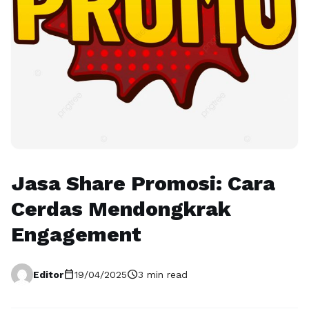
Jasa Share Promosi: Cara
Cerdas Mendongkrak
Engagement
calendar_today
schedule
Editor
19/04/2025
3 min read