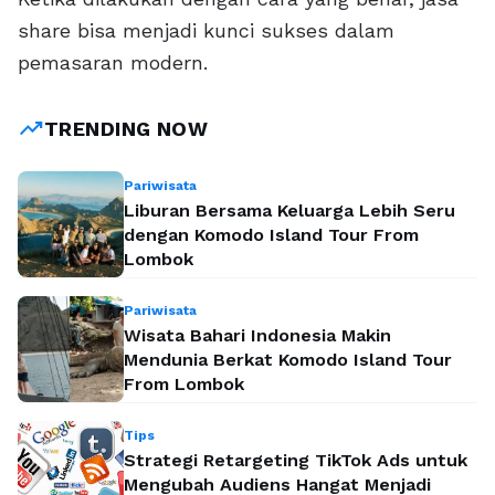
share bisa menjadi kunci sukses dalam
pemasaran modern.
trending_up
TRENDING NOW
Pariwisata
Liburan Bersama Keluarga Lebih Seru
dengan Komodo Island Tour From
Lombok
Pariwisata
Wisata Bahari Indonesia Makin
Mendunia Berkat Komodo Island Tour
From Lombok
Tips
Strategi Retargeting TikTok Ads untuk
Mengubah Audiens Hangat Menjadi