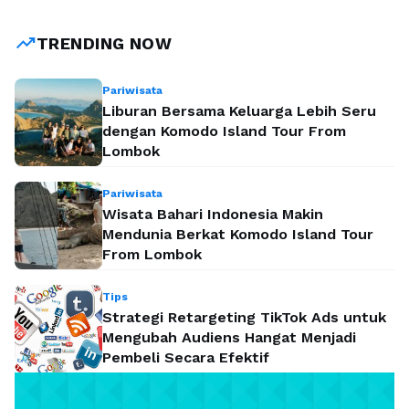
trending_up
TRENDING NOW
Pariwisata
Liburan Bersama Keluarga Lebih Seru
dengan Komodo Island Tour From
Lombok
Pariwisata
Wisata Bahari Indonesia Makin
Mendunia Berkat Komodo Island Tour
From Lombok
Tips
Strategi Retargeting TikTok Ads untuk
Mengubah Audiens Hangat Menjadi
Pembeli Secara Efektif