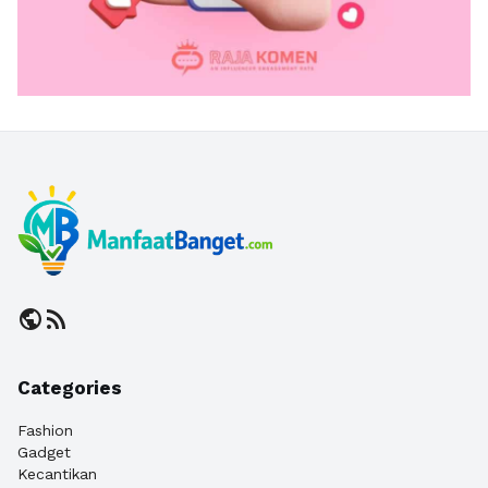
public
rss_feed
Categories
Fashion
Gadget
Kecantikan