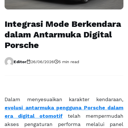
Integrasi Mode Berkendara
dalam Antarmuka Digital
Porsche
calendar_today
schedule
Editor
26/06/2026
5 min read
Dalam menyesuaikan karakter kendaraan,
evolusi antarmuka pengguna Porsche dalam
era digital otomotif
telah mempermudah
akses pengaturan performa melalui panel