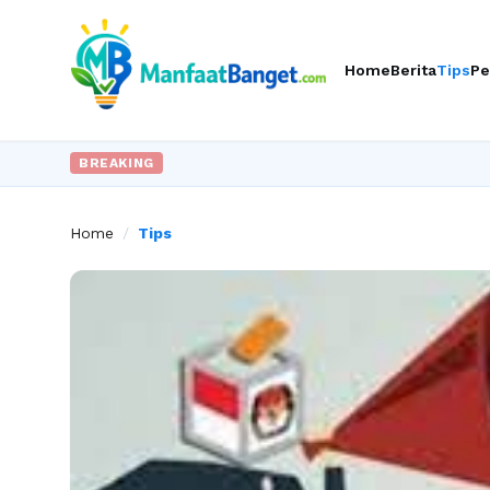
Home
Berita
Tips
Pe
BREAKING
Home
/
Tips