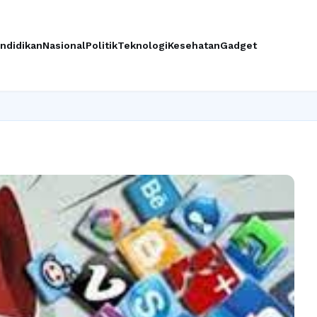
ndidikan
Nasional
Politik
Teknologi
Kesehatan
Gadget
Ingi