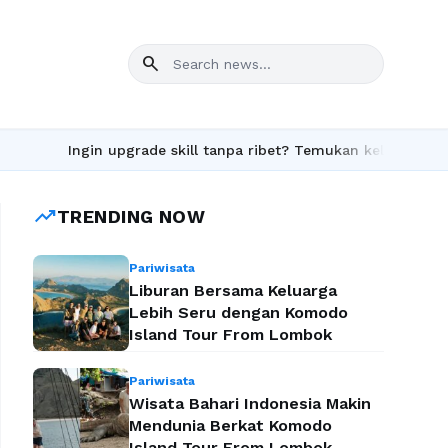
search
n upgrade skill tanpa ribet? Temukan kelas seru dan materi leng
trending_up
TRENDING NOW
Pariwisata
Liburan Bersama Keluarga
Lebih Seru dengan Komodo
Island Tour From Lombok
Pariwisata
Wisata Bahari Indonesia Makin
Mendunia Berkat Komodo
Island Tour From Lombok