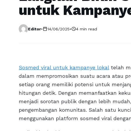
untuk Kampanye
calendar_today
schedule
Editor
•
14/06/2025
•
4 min read
Sosmed viral untuk kampanye lokal
telah me
dalam mempromosikan suatu acara atau produk
setiap orang memiliki potensi untuk menja
hitungan detik. Dengan memanfaatkan kekua
menjadi sorotan publik dengan lebih mudah
pengembangan komunitas. Salah satu kun
menggunakan platform sosmed viral dengan