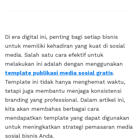
Di era digital ini, penting bagi setiap bisnis
untuk memiliki kehadiran yang kuat di sosial
media. Salah satu cara efektif untuk
melakukan ini adalah dengan menggunakan
template publikasi media sosial gratis
.
Template ini tidak hanya menghemat waktu,
tetapi juga membantu menjaga konsistensi
branding yang professional. Dalam artikel ini,
kita akan membahas berbagai cara
mendapatkan template yang dapat digunakan
untuk meningkatkan strategi pemasaran media
sosial bisnis Anda.