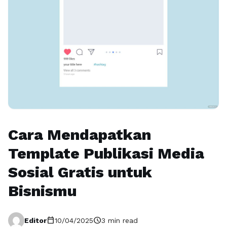
Cara Mendapatkan
Template Publikasi Media
Sosial Gratis untuk
Bisnismu
calendar_today
schedule
Editor
10/04/2025
3 min read