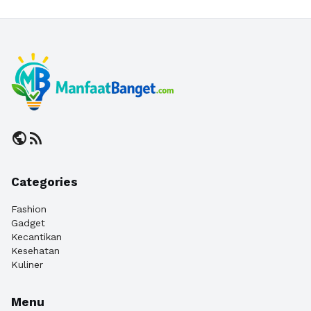
public
rss_feed
Categories
Fashion
Gadget
Kecantikan
Kesehatan
Kuliner
Menu