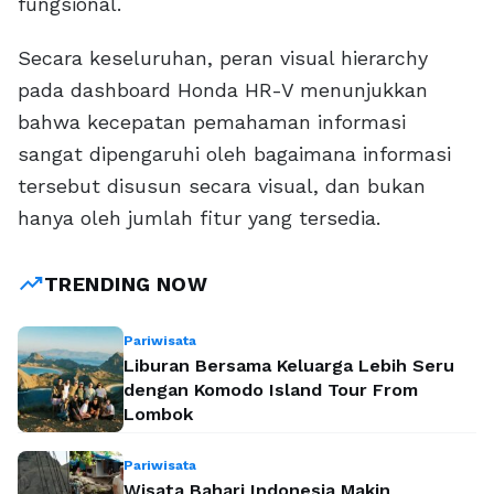
fungsional.
Secara keseluruhan, peran visual hierarchy
pada dashboard Honda HR-V menunjukkan
bahwa kecepatan pemahaman informasi
sangat dipengaruhi oleh bagaimana informasi
tersebut disusun secara visual, dan bukan
hanya oleh jumlah fitur yang tersedia.
trending_up
TRENDING NOW
Pariwisata
Liburan Bersama Keluarga Lebih Seru
dengan Komodo Island Tour From
Lombok
Pariwisata
Wisata Bahari Indonesia Makin