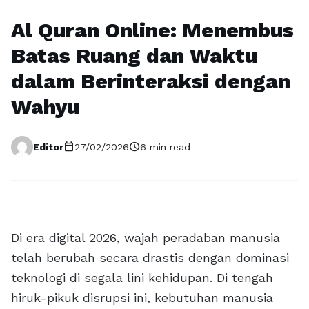
Al Quran Online: Menembus
Batas Ruang dan Waktu
dalam Berinteraksi dengan
Wahyu
calendar_today
schedule
Editor
27/02/2026
6 min read
Di era digital 2026, wajah peradaban manusia
telah berubah secara drastis dengan dominasi
teknologi di segala lini kehidupan. Di tengah
hiruk-pikuk disrupsi ini, kebutuhan manusia