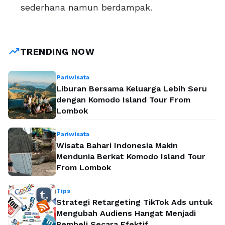
sederhana namun berdampak.
trending_up
TRENDING NOW
Pariwisata
Liburan Bersama Keluarga Lebih Seru
dengan Komodo Island Tour From
Lombok
Pariwisata
Wisata Bahari Indonesia Makin
Mendunia Berkat Komodo Island Tour
From Lombok
Tips
Strategi Retargeting TikTok Ads untuk
Mengubah Audiens Hangat Menjadi
Pembeli Secara Efektif