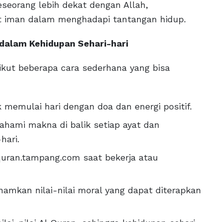
seorang lebih dekat dengan Allah,
t iman dalam menghadapi tantangan hidup.
dalam Kehidupan Sehari-hari
ikut beberapa cara sederhana yang bisa
memulai hari dengan doa dan energi positif.
hami makna di balik setiap ayat dan
hari.
uran.tampang.com saat bekerja atau
mkan nilai-nilai moral yang dapat diterapkan