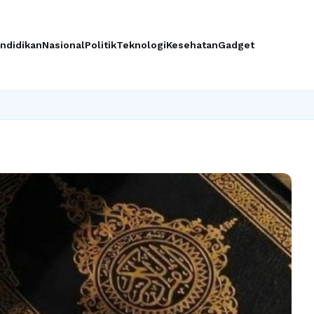
ndidikan
Nasional
Politik
Teknologi
Kesehatan
Gadget
Ingi