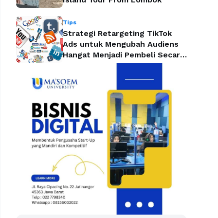
Tips
Strategi Retargeting TikTok
Ads untuk Mengubah Audiens
Hangat Menjadi Pembeli Secara
Efektif