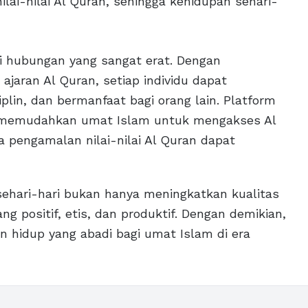
lai-nilai Al Quran, sehingga kehidupan sehari-
ki hubungan yang sangat erat. Dengan
aran Al Quran, setiap individu dapat
plin, dan bermanfaat bagi orang lain. Platform
n memudahkan umat Islam untuk mengakses Al
ga pengamalan nilai-nilai Al Quran dapat
sehari-hari bukan hanya meningkatkan kualitas
ng positif, etis, dan produktif. Dengan demikian,
 hidup yang abadi bagi umat Islam di era