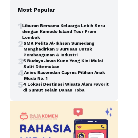
Most Popular
1
Liburan Bersama Keluarga Lebih Seru
dengan Komodo Island Tour From
Lombok
2
SMK Pelita Al-Ikhsan Sumedang
Menghadirkan 3 Jurusan Untuk
Pembangunan & Industri
3
5 Budaya Jawa Kuno Yang Kini Mulai
Sulit Ditemukan
4
Anies Baswedan Capres Pilihan Anak
Muda No. 1
5
4 Lokasi Destinasi Wisata Alam Favorit
di Sumut selain Danau Toba