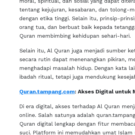
moral, spiritual, dan sosial yang dapat dite
tentang kejujuran, kesabaran, dan tolong-
dengan etika tinggi. Selain itu, prinsip-pri
orang tua, dan berbuat baik kepada tetang
Quran membimbing kehidupan sehari-hari.
Selain itu, Al Quran juga menjadi sumber k
secara rutin dapat menenangkan pikiran, m
menghadapi masalah hidup. Dengan kata lai
ibadah ritual, tetapi juga mendukung keseja
Quran.tampang.com
: Akses Digital untu
Di era digital, akses terhadap Al Quran men
online. Salah satunya adalah quran.tampan
Quran digital lengkap dengan fitur membac
suci. Platform ini memudahkan umat Islam