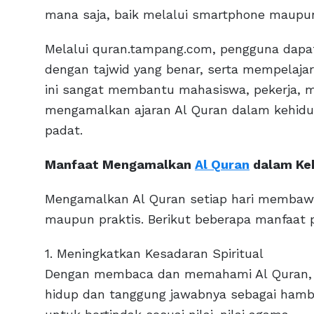
mana saja, baik melalui smartphone maupu
Melalui quran.tampang.com, pengguna dapa
dengan tajwid yang benar, serta mempelajar
ini sangat membantu mahasiswa, pekerja, m
mengamalkan ajaran Al Quran dalam kehidup
padat.
Manfaat Mengamalkan
Al Quran
dalam Keh
Mengamalkan Al Quran setiap hari membawa 
maupun praktis. Berikut beberapa manfaat p
1. Meningkatkan Kesadaran Spiritual
Dengan membaca dan memahami Al Quran, se
hidup dan tanggung jawabnya sebagai hamba