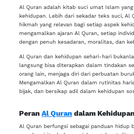
Al Quran adalah kitab suci umat Islam ya
kehidupan. Lebih dari sekadar teks suci, 
hikmah yang relevan bagi setiap aspek keh
mengamalkan ajaran Al Quran, setiap indivi
dengan penuh kesadaran, moralitas, dan ke
Al Quran dan kehidupan sehari-hari bukanla
langsung bisa diterapkan dalam tindakan seh
orang lain, menjaga diri dari perbuatan bu
Mengamalkan Al Quran dalam rutinitas hari
bijak, dan bersikap adil dalam kehidupan so
Peran
Al Quran
dalam Kehidupan
Al Quran berfungsi sebagai panduan hidup 