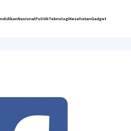
ndidikan
Nasional
Politik
Teknologi
Kesehatan
Gadget
Ingin upg