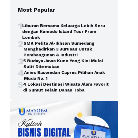
Most Popular
1
Liburan Bersama Keluarga Lebih Seru
dengan Komodo Island Tour From
Lombok
2
SMK Pelita Al-Ikhsan Sumedang
Menghadirkan 3 Jurusan Untuk
Pembangunan & Industri
3
5 Budaya Jawa Kuno Yang Kini Mulai
Sulit Ditemukan
4
Anies Baswedan Capres Pilihan Anak
Muda No. 1
5
4 Lokasi Destinasi Wisata Alam Favorit
di Sumut selain Danau Toba