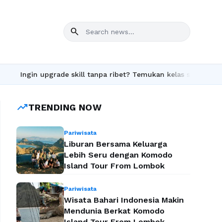
search
rade skill tanpa ribet? Temukan kelas seru dan materi lengkap h
trending_up
TRENDING NOW
Pariwisata
Liburan Bersama Keluarga
Lebih Seru dengan Komodo
Island Tour From Lombok
Pariwisata
Wisata Bahari Indonesia Makin
Mendunia Berkat Komodo
Island Tour From Lombok