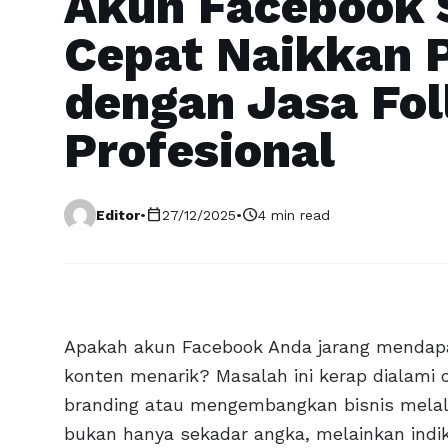
Akun Facebook S
Cepat Naikkan 
dengan Jasa Fo
Profesional
calendar_today
schedule
Editor
•
27/12/2025
•
4 min read
Apakah akun Facebook Anda jarang mendap
konten menarik? Masalah ini kerap dialami
branding atau mengembangkan bisnis melalui 
bukan hanya sekadar angka, melainkan indik