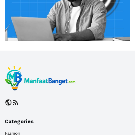
public
rss_feed
Categories
Fashion