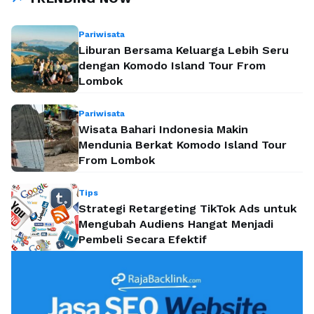
Pariwisata
Liburan Bersama Keluarga Lebih Seru
dengan Komodo Island Tour From
Lombok
Pariwisata
Wisata Bahari Indonesia Makin
Mendunia Berkat Komodo Island Tour
From Lombok
Tips
Strategi Retargeting TikTok Ads untuk
Mengubah Audiens Hangat Menjadi
Pembeli Secara Efektif