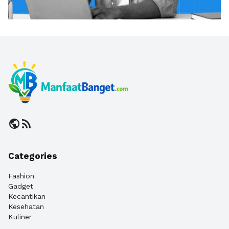
public
rss_feed
Categories
Fashion
Gadget
Kecantikan
Kesehatan
Kuliner