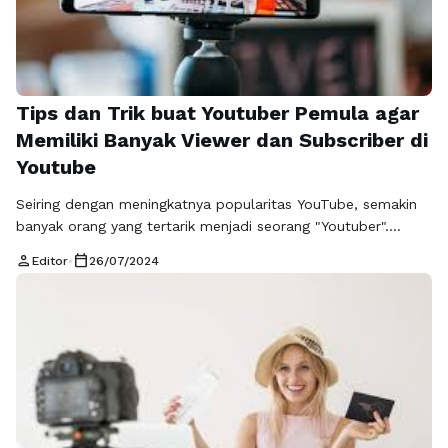
Tips dan Trik buat Youtuber Pemula agar
Memiliki Banyak Viewer dan Subscriber di
Youtube
Seiring dengan meningkatnya popularitas YouTube, semakin
banyak orang yang tertarik menjadi seorang "Youtuber".
Namun, menjadi seorang Youtuber sukses tidaklah mudah,
person
calendar_today
Editor
•
26/07/2024
terutama bagi pemula. Dibutuhkan strategi dan kerja keras
agar video-video yang diunggah dapat menarik banyak viewer
dan subscriber. Berikut beberapa tips dan trik bagi Youtuber
pemula agar dapat memiliki banyak viewer dan subscriber di
YouTube. …
Baca Selengkapnya