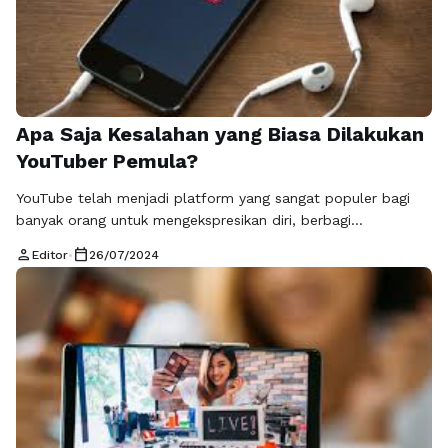
Apa Saja Kesalahan yang Biasa Dilakukan
YouTuber Pemula?
YouTube telah menjadi platform yang sangat populer bagi
banyak orang untuk mengekspresikan diri, berbagi
pengetahuan, atau bahkan mencari penghasilan. Namun,
person
calendar_today
Editor
•
26/07/2024
sebagai seorang YouTuber pemula, seringkali kita melakukan
kesalahan-kesalahan tertentu yang dapat menghambat
perkembangan channel kita. Berikut adalah beberapa
kesalahan yang biasa dilakukan oleh YouTuber pemula.
Pertama, kesalahan yang sering dilakukan adalah kurangnya
fokus pada konten. …
Baca Selengkapnya