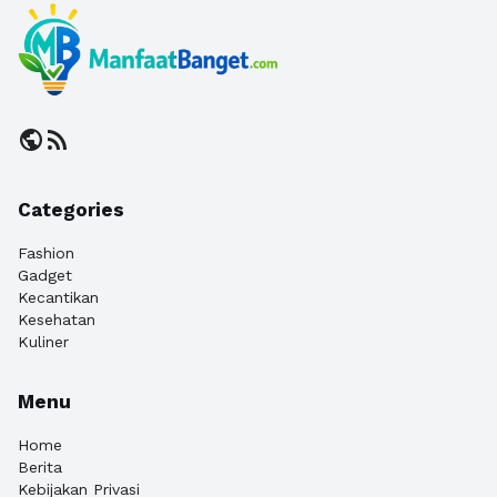
public
rss_feed
Categories
Fashion
Gadget
Kecantikan
Kesehatan
Kuliner
Menu
Home
Berita
Kebijakan Privasi