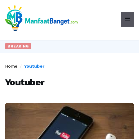
menu
BREAKING
Home
/
Youtuber
Youtuber