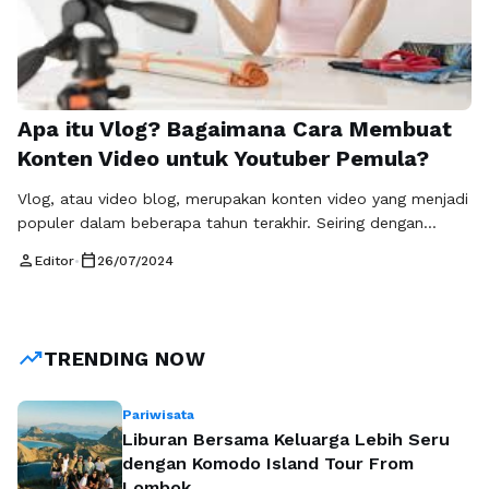
Apa itu Vlog? Bagaimana Cara Membuat
Konten Video untuk Youtuber Pemula?
Vlog, atau video blog, merupakan konten video yang menjadi
populer dalam beberapa tahun terakhir. Seiring dengan
perkembangan platform media sosial, banyak orang mulai
person
calendar_today
Editor
•
26/07/2024
menciptakan vlog sebagai medium untuk berbagi
pengalaman, hobi, dan kehidupan sehari-hari. Seorang
pembuat vlog, atau vlogger, biasanya merekam kegiatan
sehari-hari mereka dan berbagi cerita atau informasi dengan
trending_up
TRENDING NOW
audiens mereka melalui platform seperti …
Baca
Selengkapnya
Pariwisata
Liburan Bersama Keluarga Lebih Seru
dengan Komodo Island Tour From
Lombok