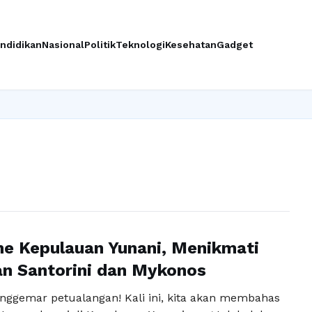
ndidikan
Nasional
Politik
Teknologi
Kesehatan
Gadget
e Kepulauan Yunani, Menikmati
n Santorini dan Mykonos
enggemar petualangan! Kali ini, kita akan membahas