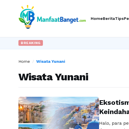
Home
Berita
Tips
Pe
BREAKING
Home
/
Wisata Yunani
Wisata Yunani
Eksotism
Keindaha
Halo, para p