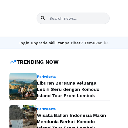
search
Ingin upgrade skill tanpa ribet? Temukan kelas seru dan mate
trending_up
TRENDING NOW
Pariwisata
Liburan Bersama Keluarga
Lebih Seru dengan Komodo
Island Tour From Lombok
Pariwisata
Wisata Bahari Indonesia Makin
Mendunia Berkat Komodo
Island Tour From Lombok