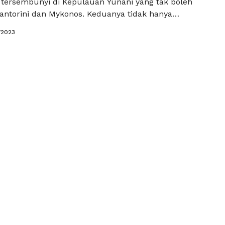
tersembunyi di Kepulauan Yunani yang tak boleh
Santorini dan Mykonos. Keduanya tidak hanya
pemandangan yang memukau, tetapi juga budaya
/2023
 atmosfir yang tak terlupakan. Pesona Sunset di Oia
engan pemandangan lepas pantai yang menakjubkan,
iap pengunjung dengan pesona …
Baca
a