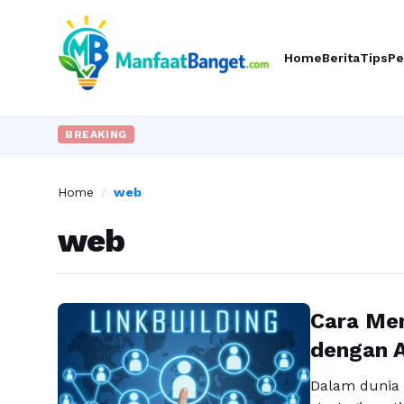
Home
Berita
Tips
Pe
BREAKING
Home
/
web
web
Cara Men
dengan 
Dalam dunia d