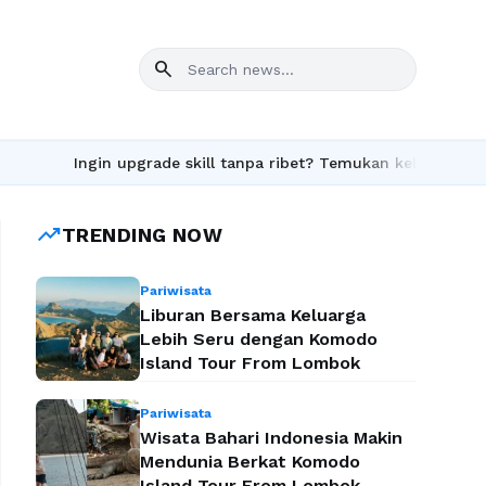
search
Ingin upgrade skill tanpa ribet? Temukan kelas seru dan mater
trending_up
TRENDING NOW
Pariwisata
Liburan Bersama Keluarga
Lebih Seru dengan Komodo
Island Tour From Lombok
Pariwisata
Wisata Bahari Indonesia Makin
Mendunia Berkat Komodo
Island Tour From Lombok