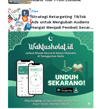
Tips
Strategi Retargeting TikTok
Ads untuk Mengubah Audiens
Hangat Menjadi Pembeli Secara
Efektif