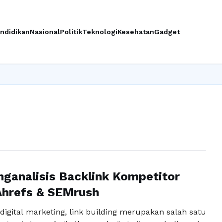
ndidikan
Nasional
Politik
Teknologi
Kesehatan
Gadget
ganalisis Backlink Kompetitor
Ahrefs & SEMrush
igital marketing, link building merupakan salah satu