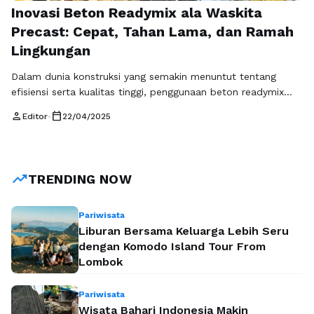
Inovasi Beton Readymix ala Waskita
Precast: Cepat, Tahan Lama, dan Ramah
Lingkungan
Dalam dunia konstruksi yang semakin menuntut tentang
efisiensi serta kualitas tinggi, penggunaan beton readymix
menjadi salah satu solusi paling cerdas saat ini. Beton jenis
person
calendar_today
Editor
•
22/04/2025
ini bukan hanya mempercepat proses pembangunan, tapi
juga memastikan kualitas material yang konsisten. Salah satu
perusahaan terkemuka yang berkontribusi besar dalam
penyediaan beton readymix adalah Waskita Precast, sebuah
trending_up
TRENDING NOW
perusahaan manufaktur terpercaya …
Baca Selengkapnya
Pariwisata
Liburan Bersama Keluarga Lebih Seru
dengan Komodo Island Tour From
Lombok
Pariwisata
Wisata Bahari Indonesia Makin