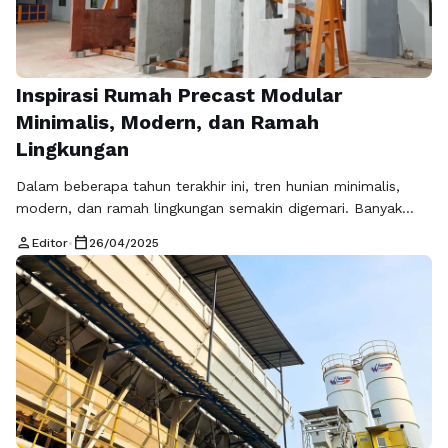
Inspirasi Rumah Precast Modular
Minimalis, Modern, dan Ramah
Lingkungan
Dalam beberapa tahun terakhir ini, tren hunian minimalis,
modern, dan ramah lingkungan semakin digemari. Banyak
orang kini mencari solusi pembangunan rumah yang tidak
person
calendar_today
Editor
•
26/04/2025
hanya cepat dan hemat biaya, tetapi juga memiliki kualitas
yang terjamin serta berdampak positif bagi lingkungan. Salah
satu jawaban dari kebutuhan tersebut adalah hadirnya rumah
precast modular. Dengan memanfaatkan teknologi beton
precast, …
Baca Selengkapnya