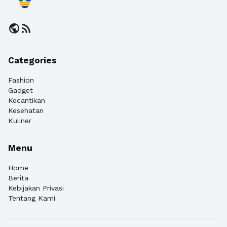
public
rss_feed
Categories
Fashion
Gadget
Kecantikan
Kesehatan
Kuliner
Menu
Home
Berita
Kebijakan Privasi
Tentang Kami