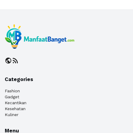
public
rss_feed
Categories
Fashion
Gadget
Kecantikan
Kesehatan
Kuliner
Menu