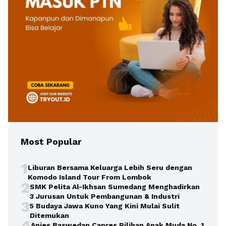
Most Popular
1
Liburan Bersama Keluarga Lebih Seru dengan
Komodo Island Tour From Lombok
2
SMK Pelita Al-Ikhsan Sumedang Menghadirkan
3 Jurusan Untuk Pembangunan & Industri
3
5 Budaya Jawa Kuno Yang Kini Mulai Sulit
Ditemukan
4
Anies Baswedan Capres Pilihan Anak Muda No. 1