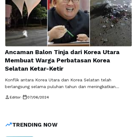
Ancaman Balon Tinja dari Korea Utara
Membuat Warga Perbatasan Korea
Selatan Ketar-Ketir
Konflik antara Korea Utara dan Korea Selatan telah
berlangsung selama puluhan tahun dan meningkatkan
ketegangan antara kedua negara tersebut. Salah satu
person
calendar_today
Editor
•
07/06/2024
ancaman terbaru yang membuat warga perbatasan Korea
Selatan ketar-ketir adalah pengiriman balon berisi tinja dan
bahan kimia beracun yang diluncurkan oleh pihak Korea Utara
ke wilayah perbatasan. Ancaman ini menjadi kekhawatiran
trending_up
TRENDING NOW
serius bagi warga …
Baca Selengkapnya