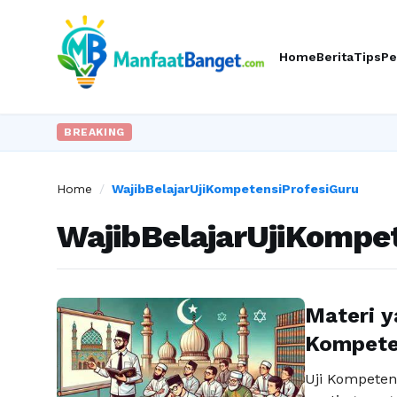
Home
Berita
Tips
Pe
BREAKING
Home
/
WajibBelajarUjiKompetensiProfesiGuru
WajibBelajarUjiKompe
Materi y
Kompeten
Uji Kompeten