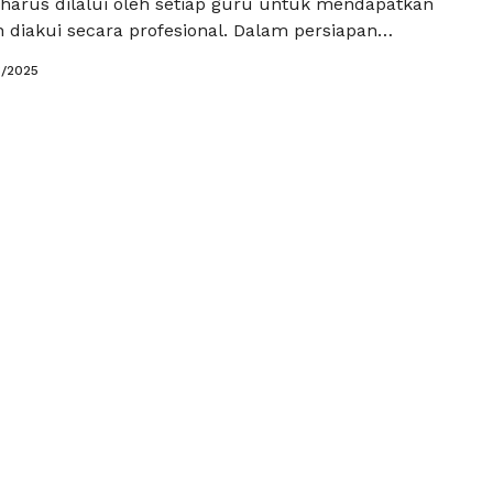
 harus dilalui oleh setiap guru untuk mendapatkan
an diakui secara profesional. Dalam persiapan
UKPG 2025, penting untuk memahami materi yang
3/2025
ari agar bisa lulus dengan baik. Bersama Tryout.Id,
empersiapkan diri seoptimal mungkin. Berikut
apa materi yang sangat krusial …
Baca Selengkapnya