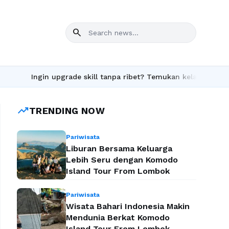
search
Ingin upgrade skill tanpa ribet? Temukan kelas seru dan mater
trending_up
TRENDING NOW
Pariwisata
Liburan Bersama Keluarga
Lebih Seru dengan Komodo
Island Tour From Lombok
Pariwisata
Wisata Bahari Indonesia Makin
Mendunia Berkat Komodo
Island Tour From Lombok