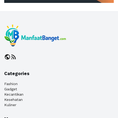
public
rss_feed
Categories
Fashion
Gadget
Kecantikan
Kesehatan
Kuliner