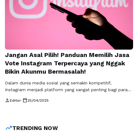
Jangan Asal Pilih! Panduan Memilih Jasa
Vote Instagram Terpercaya yang Nggak
Bikin Akunmu Bermasalah!
Dalam dunia media sosial yang semakin kompetitif,
Instagram menjadi platform yang sangat penting bagi para
influencer, bisnis, dan kreator konten. Salah satu cara untuk
person
calendar_today
Editor
•
25/04/2025
meningkatkan visibilitas dan keterlibatan di Instagram adalah
melalui vote dalam berbagai kompetisi atau polling. Namun,
mencari jasa vote Instagram yang terpercaya bukanlah
perkara mudah. Banyaknya pilihan di luar sana bisa membuat
trending_up
TRENDING NOW
…
Baca Selengkapnya