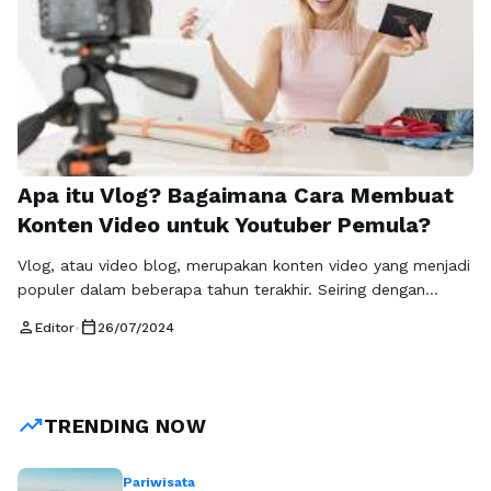
Apa itu Vlog? Bagaimana Cara Membuat
Konten Video untuk Youtuber Pemula?
Vlog, atau video blog, merupakan konten video yang menjadi
populer dalam beberapa tahun terakhir. Seiring dengan
perkembangan platform media sosial, banyak orang mulai
person
calendar_today
Editor
•
26/07/2024
menciptakan vlog sebagai medium untuk berbagi
pengalaman, hobi, dan kehidupan sehari-hari. Seorang
pembuat vlog, atau vlogger, biasanya merekam kegiatan
sehari-hari mereka dan berbagi cerita atau informasi dengan
trending_up
TRENDING NOW
audiens mereka melalui platform seperti …
Baca
Selengkapnya
Pariwisata