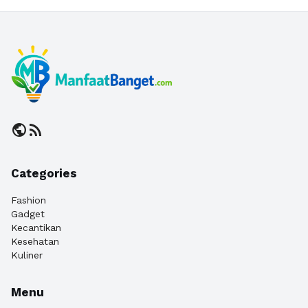
public
rss_feed
Categories
Fashion
Gadget
Kecantikan
Kesehatan
Kuliner
Menu