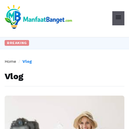
menu
BREAKING
Home
/
Vlog
Vlog