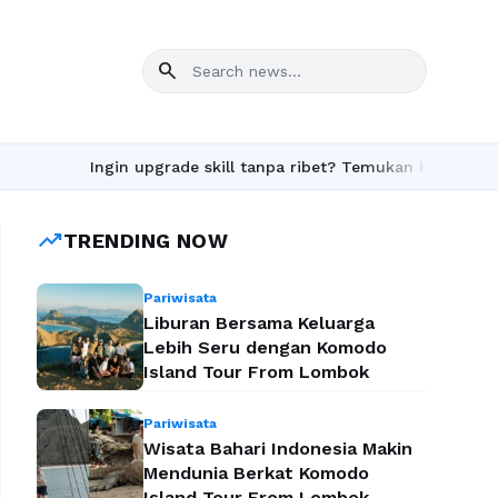
search
Ingin upgrade skill tanpa ribet? Temukan kelas seru dan 
trending_up
TRENDING NOW
Pariwisata
Liburan Bersama Keluarga
Lebih Seru dengan Komodo
Island Tour From Lombok
Pariwisata
Wisata Bahari Indonesia Makin
Mendunia Berkat Komodo
Island Tour From Lombok