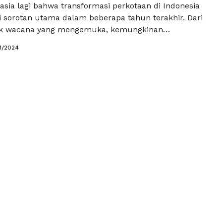
asia lagi bahwa transformasi perkotaan di Indonesia
i sorotan utama dalam beberapa tahun terakhir. Dari
ak wacana yang mengemuka, kemungkinan
likpapan menjadi kota metropolitan sebagaimana
1/2024
di perbincangan menarik. Visi ini ternyata tidak
rutama jika sosok Anies Baswedan dan Muhaimin
IN) memimpin negeri ini. Anies Baswedan telah
 kapasitasnya …
Baca Selengkapnya