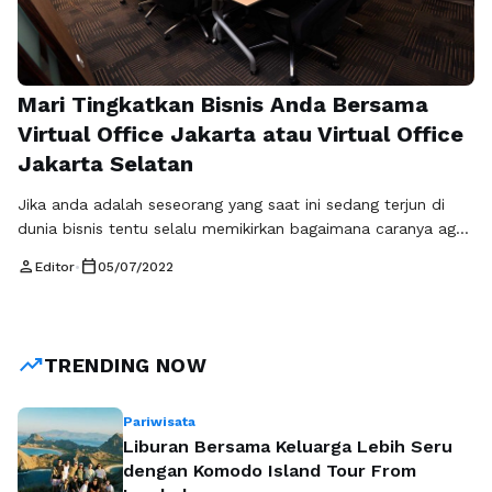
Mari Tingkatkan Bisnis Anda Bersama
Virtual Office Jakarta atau Virtual Office
Jakarta Selatan
Jika anda adalah seseorang yang saat ini sedang terjun di
dunia bisnis tentu selalu memikirkan bagaimana caranya agar
bisnis atau perusahaan yang anda kelola saat ini bisa terus
person
calendar_today
Editor
•
05/07/2022
maju dan meningkat, atau bahkan bisa semakin berkembang.
Namun kondisi saat ini memang sangat tidak mendukung
untuk mewujudkan hal tersebut, selain karena dana untuk
meningkatkan sebuah bisnis …
Baca Selengkapnya
trending_up
TRENDING NOW
Pariwisata
Liburan Bersama Keluarga Lebih Seru
dengan Komodo Island Tour From