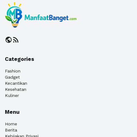
public
rss_feed
Categories
Fashion
Gadget
Kecantikan
Kesehatan
Kuliner
Menu
Home
Berita
Kebijakan Privasi