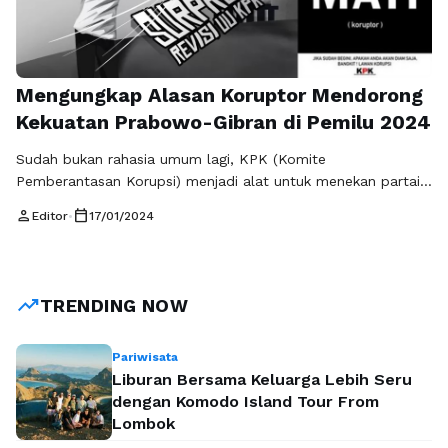
Mengungkap Alasan Koruptor Mendorong
Kekuatan Prabowo-Gibran di Pemilu 2024
Sudah bukan rahasia umum lagi, KPK (Komite
Pemberantasan Korupsi) menjadi alat untuk menekan partai-
partai yang pendukung pemerintah Joko Widodo, sehingga
person
calendar_today
Editor
•
17/01/2024
tidak bisa lepas, selalu mengikuti keinginan Jokowi. Dengan
dirubahnya UU KPK, yang isinya KPK menjadi lembaga biasa,
bukan independent lagi, seluruh karyawan menjadi ASN
(Aparat Sipil Negara), makan KPK tidak bisa seenaknya
trending_up
TRENDING NOW
melakukan OTT (Operasi …
Baca Selengkapnya
Pariwisata
Liburan Bersama Keluarga Lebih Seru
dengan Komodo Island Tour From
Lombok