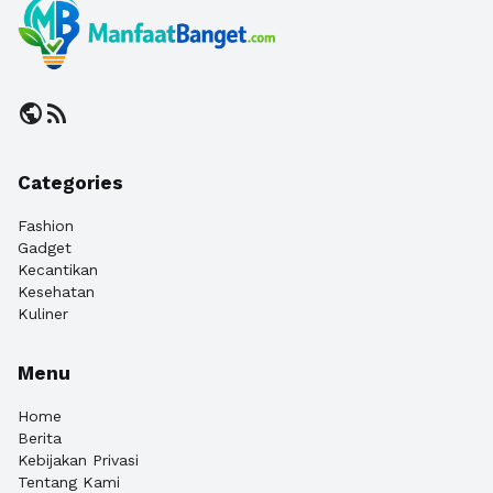
public
rss_feed
Categories
Fashion
Gadget
Kecantikan
Kesehatan
Kuliner
Menu
Home
Berita
Kebijakan Privasi
Tentang Kami