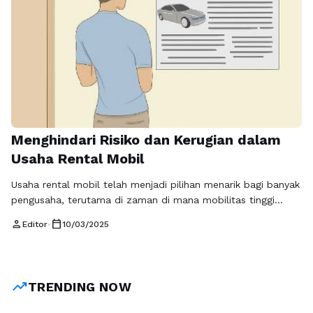
Menghindari Risiko dan Kerugian dalam
Usaha Rental Mobil
Usaha rental mobil telah menjadi pilihan menarik bagi banyak
pengusaha, terutama di zaman di mana mobilitas tinggi
sangat dibutuhkan. Namun, meskipun perspektif keuntungan
person
calendar_today
Editor
•
10/03/2025
sangat menjanjikan, ada berbagai risiko dan kerugian yang
harus dihadapi dalam menjalankan usaha ini. Dalam artikel
ini, kami akan memberikan panduan praktis untuk membantu
Anda menghindari risiko dan kerugian dalam usaha rental …
trending_up
TRENDING NOW
Baca Selengkapnya