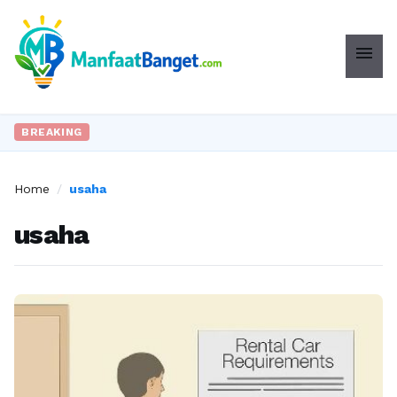
menu
BREAKING
Home
/
usaha
usaha