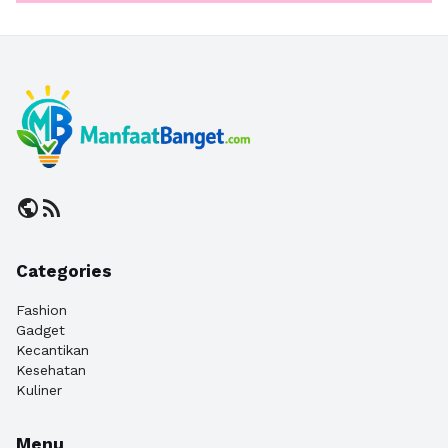
public
rss_feed
Categories
Fashion
Gadget
Kecantikan
Kesehatan
Kuliner
Menu