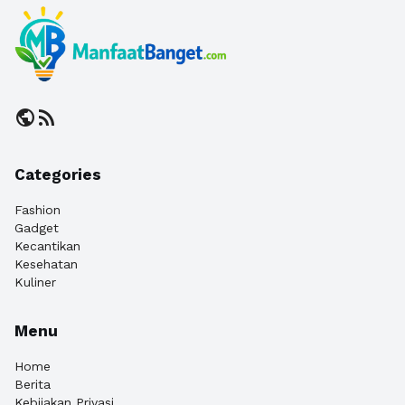
public
rss_feed
Categories
Fashion
Gadget
Kecantikan
Kesehatan
Kuliner
Menu
Home
Berita
Kebijakan Privasi