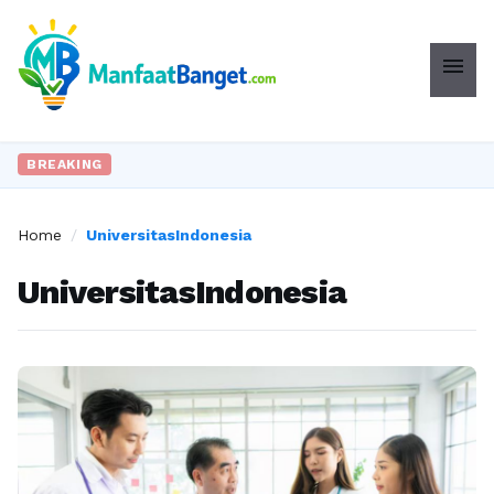
menu
BREAKING
Home
/
UniversitasIndonesia
UniversitasIndonesia