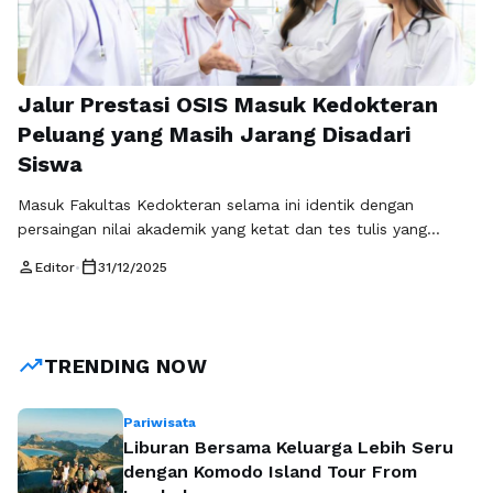
Jalur Prestasi OSIS Masuk Kedokteran
Peluang yang Masih Jarang Disadari
Siswa
Masuk Fakultas Kedokteran selama ini identik dengan
persaingan nilai akademik yang ketat dan tes tulis yang
melelahkan. Banyak siswa merasa bahwa satu-satunya jalan
person
calendar_today
Editor
•
31/12/2025
menuju jas putih adalah melalui skor tertinggi dan peringkat
kelas terbaik. Padahal, sistem penerimaan mahasiswa baru
terus berkembang dan mulai mempertimbangkan aspek lain
di luar nilai akademik semata. Salah satu peluang yang …
trending_up
TRENDING NOW
Baca Selengkapnya
Pariwisata
Liburan Bersama Keluarga Lebih Seru
dengan Komodo Island Tour From