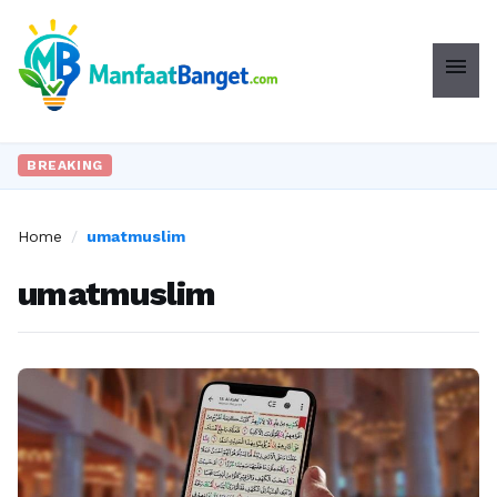
menu
BREAKING
Home
/
umatmuslim
umatmuslim