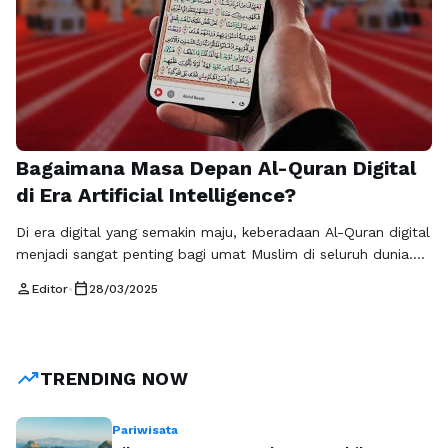
Bagaimana Masa Depan Al-Quran Digital
di Era Artificial Intelligence?
Di era digital yang semakin maju, keberadaan Al-Quran digital
menjadi sangat penting bagi umat Muslim di seluruh dunia.
Teknologi informasi dan komunikasi telah mendemokratisasi
person
calendar_today
Editor
•
28/03/2025
akses terhadap banyak hal, termasuk teks suci umat Islam
ini. Dengan kemajuan Artificial Intelligence (AI), masa depan
Al-Quran digital menawarkan potensi yang sangat menarik
dan menjanjikan bagi cara umat Muslim mempelajari, …
Baca
trending_up
TRENDING NOW
Selengkapnya
Pariwisata