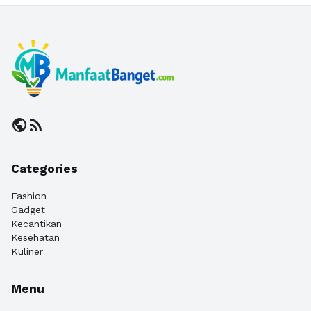
public
rss_feed
Categories
Fashion
Gadget
Kecantikan
Kesehatan
Kuliner
Menu