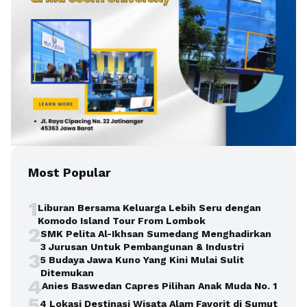
Most Popular
1
Liburan Bersama Keluarga Lebih Seru dengan
Komodo Island Tour From Lombok
2
SMK Pelita Al-Ikhsan Sumedang Menghadirkan
3 Jurusan Untuk Pembangunan & Industri
3
5 Budaya Jawa Kuno Yang Kini Mulai Sulit
Ditemukan
4
Anies Baswedan Capres Pilihan Anak Muda No. 1
5
4 Lokasi Destinasi Wisata Alam Favorit di Sumut