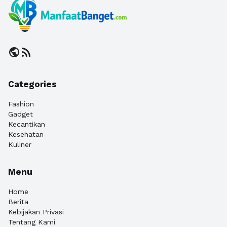
public
rss_feed
Categories
Fashion
Gadget
Kecantikan
Kesehatan
Kuliner
Menu
Home
Berita
Kebijakan Privasi
Tentang Kami