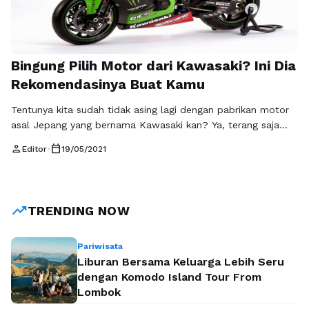
Bingung Pilih Motor dari Kawasaki? Ini Dia
Rekomendasinya Buat Kamu
Tentunya kita sudah tidak asing lagi dengan pabrikan motor
asal Jepang yang bernama Kawasaki kan? Ya, terang saja
demikian, sebab Kawasaki ini merupakan salah satu
person
calendar_today
Editor
•
19/05/2021
produsen otomotif ternama dan terbesar di dunia. Nah,
ngomong-ngomong soal Kawasaki, secara kebetulan juga
pada kesempatan kali ini kita akan mengulas beberapa
motor Kawasaki terbaik yang paling recommended. Biar
trending_up
TRENDING NOW
lebih …
Baca Selengkapnya
Pariwisata
Liburan Bersama Keluarga Lebih Seru
dengan Komodo Island Tour From
Lombok