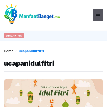
menu
BREAKING
Home
/
ucapanidulfitri
ucapanidulfitri