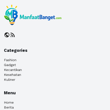
public
rss_feed
Categories
Fashion
Gadget
Kecantikan
Kesehatan
Kuliner
Menu
Home
Berita