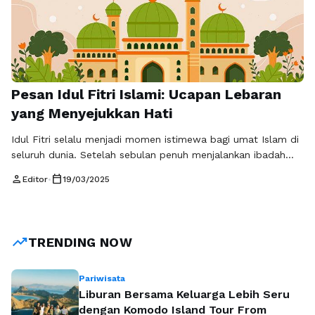
Pesan Idul Fitri Islami: Ucapan Lebaran
yang Menyejukkan Hati
Idul Fitri selalu menjadi momen istimewa bagi umat Islam di
seluruh dunia. Setelah sebulan penuh menjalankan ibadah
puasa dan meningkatkan ketakwaan, datangnya Lebaran
person
calendar_today
Editor
•
19/03/2025
menjadi waktu yang dinantikan untuk bersilaturahmi, berbagi
kebahagiaan, serta memperkuat tali persaudaraan. Salah
satu cara untuk mengekspresikan rasa syukur dan
kebahagiaan di hari yang suci ini adalah melalui ucapan Idul
trending_up
TRENDING NOW
Fitri. Dengan …
Baca Selengkapnya
Pariwisata
Liburan Bersama Keluarga Lebih Seru
dengan Komodo Island Tour From