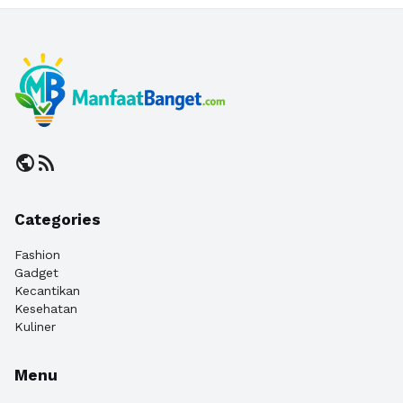
public
rss_feed
Categories
Fashion
Gadget
Kecantikan
Kesehatan
Kuliner
Menu