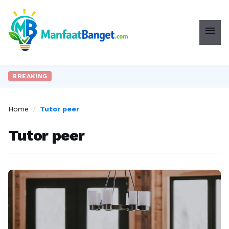
menu
BREAKING
Home
/
Tutor peer
Tutor peer