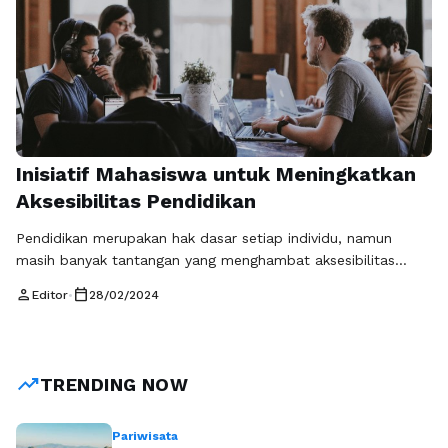
Inisiatif Mahasiswa untuk Meningkatkan
Aksesibilitas Pendidikan
Pendidikan merupakan hak dasar setiap individu, namun
masih banyak tantangan yang menghambat aksesibilitas
pendidikan bagi sebagian masyarakat. Untuk mengatasi
person
calendar_today
Editor
•
28/02/2024
permasalahan ini, mahasiswa menjadi ujung tombak dalam
upaya meningkatkan aksesibilitas pendidikan. Melalui
berbagai inisiatif seperti program beasiswa, tutor peer, dan
upaya kolaboratif lainnya, mahasiswa telah berhasil
trending_up
TRENDING NOW
menciptakan lingkungan yang mendukung rekan-rekan
mereka dalam mengejar pendidikan tinggi. …
Baca
Selengkapnya
Pariwisata