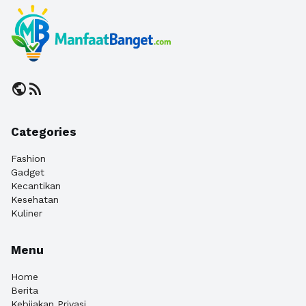
public
rss_feed
Categories
Fashion
Gadget
Kecantikan
Kesehatan
Kuliner
Menu
Home
Berita
Kebijakan Privasi