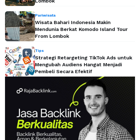
Lombok
Pariwisata
Wisata Bahari Indonesia Makin
Mendunia Berkat Komodo Island Tour
From Lombok
Tips
Strategi Retargeting TikTok Ads untuk
Mengubah Audiens Hangat Menjadi
Pembeli Secara Efektif