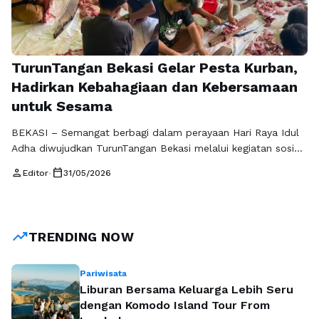
TurunTangan Bekasi Gelar Pesta Kurban,
Hadirkan Kebahagiaan dan Kebersamaan
untuk Sesama
BEKASI – Semangat berbagi dalam perayaan Hari Raya Idul
Adha diwujudkan TurunTangan Bekasi melalui kegiatan sosial
bertajuk “Pesta Kurban” yang digelar untuk pertama kalinya
person
calendar_today
Editor
•
31/05/2026
di Pondok Pesantren Fajar Cendekia, Kota Bekasi, pada Rabu
(27/05/26). Mengangkat tema “Berbagi Kebaikan, Berbagi
Kebersamaan”, kegiatan ini menjadi ruang bagi relawan,
santri, dan masyarakat sekitar untuk berkumpul serta
trending_up
TRENDING NOW
merasakan hangatnya …
Baca Selengkapnya
Pariwisata
Liburan Bersama Keluarga Lebih Seru
dengan Komodo Island Tour From