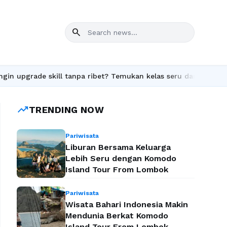
search
grade skill tanpa ribet? Temukan kelas seru dan materi lengkap 
trending_up
TRENDING NOW
Pariwisata
Liburan Bersama Keluarga
Lebih Seru dengan Komodo
Island Tour From Lombok
Pariwisata
Wisata Bahari Indonesia Makin
Mendunia Berkat Komodo
Island Tour From Lombok