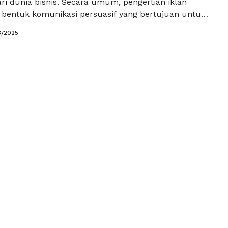
ri dunia bisnis. Secara umum, pengertian iklan
 bentuk komunikasi persuasif yang bertujuan untuk
an produk, layanan, atau ide kepada konsumen.
3/2025
yang semakin kompetitif, mengetahui tujuan iklan
capainya dengan efektif menjadi esensial bagi setiap
. Berikut adalah empat tujuan …
Baca Selengkapnya