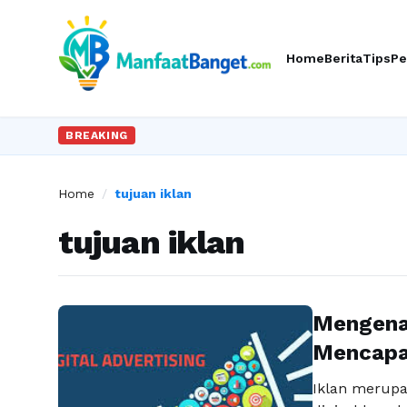
Home
Berita
Tips
Pe
BREAKING
Home
/
tujuan iklan
tujuan iklan
Mengenal
Mencapa
Iklan merupa