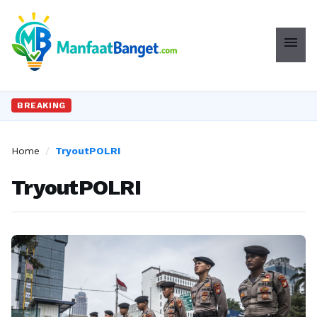
menu
BREAKING
Home
/
TryoutPOLRI
TryoutPOLRI