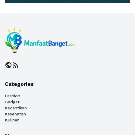
public
rss_feed
Categories
Fashion
Gadget
Kecantikan
Kesehatan
Kuliner