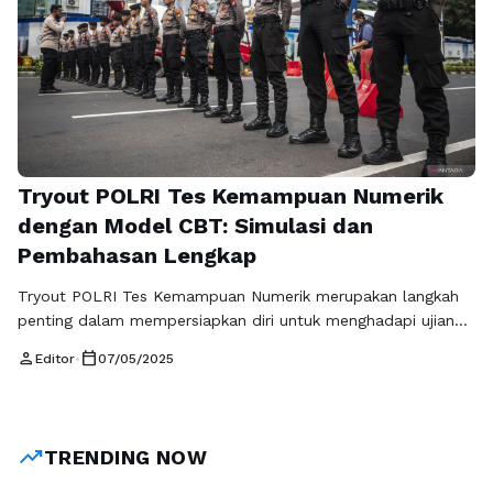
Tryout POLRI Tes Kemampuan Numerik
dengan Model CBT: Simulasi dan
Pembahasan Lengkap
Tryout POLRI Tes Kemampuan Numerik merupakan langkah
penting dalam mempersiapkan diri untuk menghadapi ujian
seleksi calon anggota Kepolisian Republik Indonesia. Tes ini
person
calendar_today
Editor
•
07/05/2025
bertujuan untuk mengukur kemampuan numerik peserta, yang
meliputi kemampuan dalam menghitung, menganalisis data,
serta memahami informasi yang berkaitan dengan angka.
Dalam era digital saat ini, pelaksanaan tryout sering kali
trending_up
TRENDING NOW
dilakukan dengan model Computer-Based …
Baca
Selengkapnya