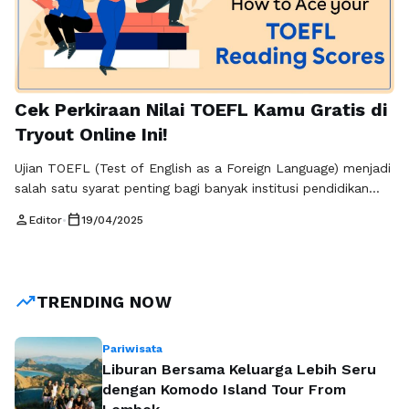
Cek Perkiraan Nilai TOEFL Kamu Gratis di
Tryout Online Ini!
Ujian TOEFL (Test of English as a Foreign Language) menjadi
salah satu syarat penting bagi banyak institusi pendidikan
dan perusahaan di seluruh dunia. Bagi kamu yang ingin
person
calendar_today
Editor
•
19/04/2025
melanjutkan studi atau bekerja di luar negeri, memiliki skor
TOEFL yang kompetitif sangatlah krusial. Namun, sebelum
mengikuti ujian resmi, ada baiknya untuk melakukan
persiapan dan simulasi terlebih dahulu. …
Baca Selengkapnya
trending_up
TRENDING NOW
Pariwisata
Liburan Bersama Keluarga Lebih Seru
dengan Komodo Island Tour From