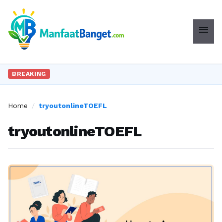
menu
BREAKING
Home
/
tryoutonlineTOEFL
tryoutonlineTOEFL