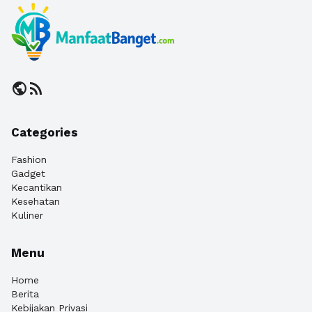
public
rss_feed
Categories
Fashion
Gadget
Kecantikan
Kesehatan
Kuliner
Menu
Home
Berita
Kebijakan Privasi