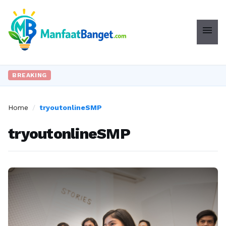
menu
BREAKING
Home
/
tryoutonlineSMP
tryoutonlineSMP