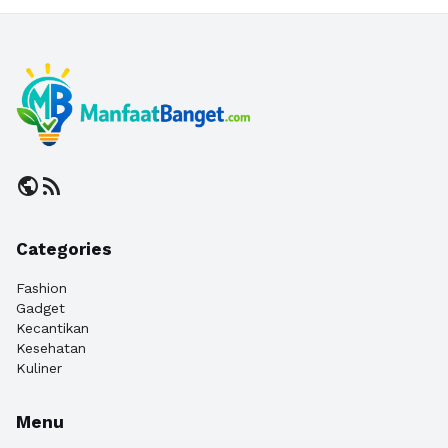
public
rss_feed
Categories
Fashion
Gadget
Kecantikan
Kesehatan
Kuliner
Menu