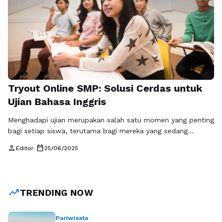
Tryout Online SMP: Solusi Cerdas untuk
Ujian Bahasa Inggris
Menghadapi ujian merupakan salah satu momen yang penting
bagi setiap siswa, terutama bagi mereka yang sedang
menempuh pendidikan di tingkat Sekolah Menengah Pertama
person
calendar_today
Editor
•
25/06/2025
(SMP). Salah satu ujian yang sering dihadapi adalah ujian
bahasa Inggris. Dalam era digital saat ini, tryout online SMP
bahasa Inggris menjadi salah satu solusi efektif untuk
mempersiapkan diri. Dengan platform tryout.id, …
Baca
trending_up
TRENDING NOW
Selengkapnya
Pariwisata