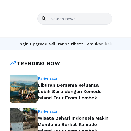
search
Ingin upgrade skill tanpa ribet? Temukan kelas seru dan mater
trending_up
TRENDING NOW
Pariwisata
Liburan Bersama Keluarga
Lebih Seru dengan Komodo
Island Tour From Lombok
Pariwisata
Wisata Bahari Indonesia Makin
Mendunia Berkat Komodo
Island Tour From Lombok