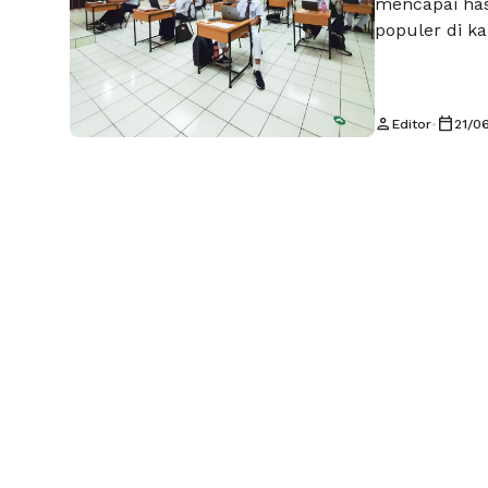
mencapai has
populer di k
mereka yang
Atas (SMA). H
jurusan Ilmu 
person
calendar_today
Editor
•
21/0
untuk …
Bac