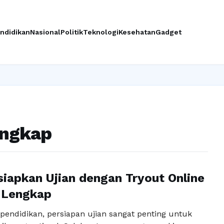
ndidikan
Nasional
Politik
Teknologi
Kesehatan
Gadget
engkap
apkan Ujian dengan Tryout Online
 Lengkap
pendidikan, persiapan ujian sangat penting untuk