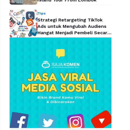
Tips
Strategi Retargeting TikTok
Ads untuk Mengubah Audiens
Hangat Menjadi Pembeli Secara
Efektif