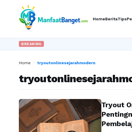
Home
Berita
Tips
Pe
BREAKING
Home
/
tryoutonlinesejarahmodern
tryoutonlinesejarahm
Tryout O
Penting
Pembela