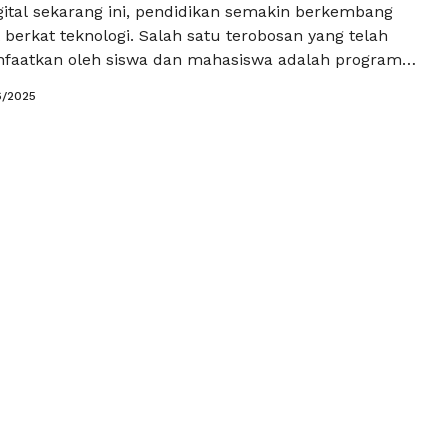
gital sekarang ini, pendidikan semakin berkembang
berkat teknologi. Salah satu terobosan yang telah
faatkan oleh siswa dan mahasiswa adalah program
, khususnya untuk mata pelajaran sejarah. Dan ketika
6/2025
s tentang tryout online sejarah modern, penting
ali tidak hanya fungsinya, tetapi juga bagaimana
 metode pembelajaran ini …
Baca Selengkapnya