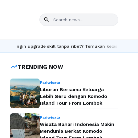
search
Ingin upgrade skill tanpa ribet? Temukan kelas seru dan mater
trending_up
TRENDING NOW
Pariwisata
Liburan Bersama Keluarga
Lebih Seru dengan Komodo
Island Tour From Lombok
Pariwisata
Wisata Bahari Indonesia Makin
Mendunia Berkat Komodo
Island Tour From Lombok