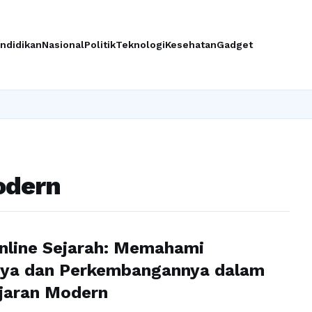
ndidikan
Nasional
Politik
Teknologi
Kesehatan
Gadget
odern
nline Sejarah: Memahami
nya dan Perkembangannya dalam
jaran Modern