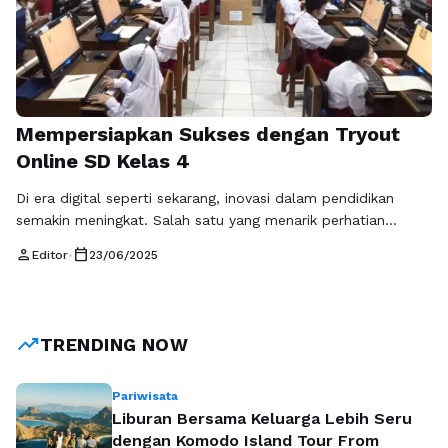
Mempersiapkan Sukses dengan Tryout
Online SD Kelas 4
Di era digital seperti sekarang, inovasi dalam pendidikan
semakin meningkat. Salah satu yang menarik perhatian
adalah pelaksanaan tryout online SD kelas 4, yang
person
calendar_today
Editor
•
23/06/2025
memungkinkan siswa untuk mempersiapkan ujian secara lebih
efektif dan efisien. Dengan adanya platform belajar yang
terintegrasi, seperti tryout.id, siswa tidak hanya dapat
mengakses materi pelajaran, tetapi juga dapat mengikuti
trending_up
TRENDING NOW
latihan soal secara …
Baca Selengkapnya
Pariwisata
Liburan Bersama Keluarga Lebih Seru
dengan Komodo Island Tour From