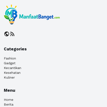
public
rss_feed
Categories
Fashion
Gadget
Kecantikan
Kesehatan
Kuliner
Menu
Home
Berita