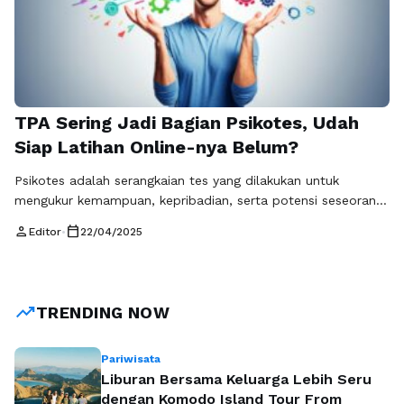
TPA Sering Jadi Bagian Psikotes, Udah
Siap Latihan Online-nya Belum?
Psikotes adalah serangkaian tes yang dilakukan untuk
mengukur kemampuan, kepribadian, serta potensi seseorang,
biasanya dalam konteks pendidikan atau pekerjaan. Salah
person
calendar_today
Editor
•
22/04/2025
satu komponen penting dalam psikotes adalah Tes Potensi
Akademik (TPA) yang sering kali menjadi bagian utama dalam
penilaian. TPA berfungsi untuk mengukur seberapa besar
kemampuan kognitif seseorang dan seberapa siap mereka
trending_up
TRENDING NOW
untuk mengikuti pembelajaran higher-order …
Baca
Selengkapnya
Pariwisata
Liburan Bersama Keluarga Lebih Seru
dengan Komodo Island Tour From