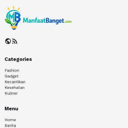
public
rss_feed
Categories
Fashion
Gadget
Kecantikan
Kesehatan
Kuliner
Menu
Home
Berita