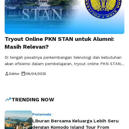
Tryout Online PKN STAN untuk Alumni:
Masih Relevan?
Di tengah pesatnya perkembangan teknologi dan kebutuhan
akan efisiensi dalam pembelajaran, tryout online PKN STAN
untuk alumni menjadi salah satu pilihan menarik bagi para
person
calendar_today
Editor
•
08/04/2025
lulusan. PKN STAN sebagai salah satu perguruan tinggi
terkemuka di Indonesia, memiliki reputasi yang kuat dalam
mencetak tenaga profesional di bidang keuangan dan
perpajakan. Namun, muncul pertanyaan: Apakah tryout online
trending_up
TRENDING NOW
PKN …
Baca Selengkapnya
Pariwisata
Liburan Bersama Keluarga Lebih Seru
dengan Komodo Island Tour From