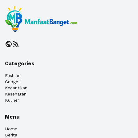
public
rss_feed
Categories
Fashion
Gadget
Kecantikan
Kesehatan
Kuliner
Menu
Home
Berita