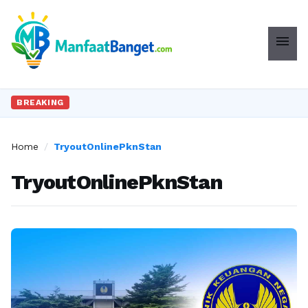
menu
BREAKING
Home
/
TryoutOnlinePknStan
TryoutOnlinePknStan