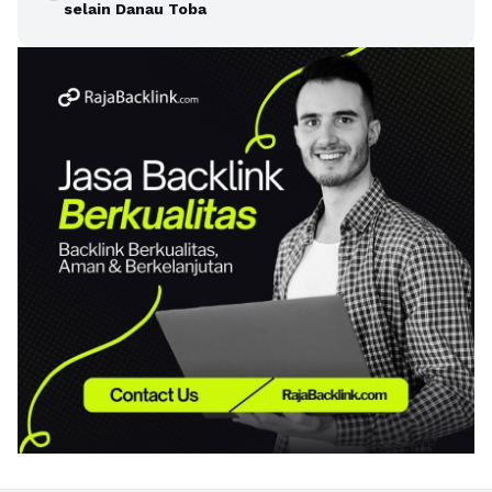
selain Danau Toba