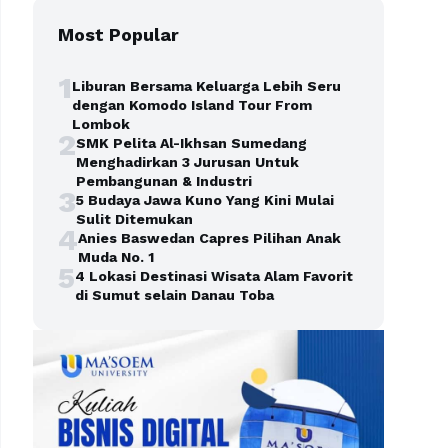
Most Popular
1
Liburan Bersama Keluarga Lebih Seru
dengan Komodo Island Tour From
Lombok
2
SMK Pelita Al-Ikhsan Sumedang
Menghadirkan 3 Jurusan Untuk
Pembangunan & Industri
3
5 Budaya Jawa Kuno Yang Kini Mulai
Sulit Ditemukan
4
Anies Baswedan Capres Pilihan Anak
Muda No. 1
5
4 Lokasi Destinasi Wisata Alam Favorit
di Sumut selain Danau Toba