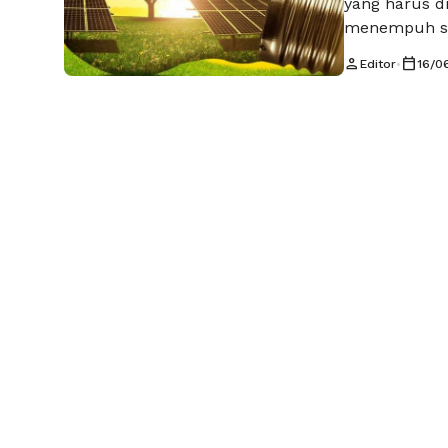
yang harus d
menempuh stu
syarat utama
person
calendar_today
Editor
•
16/0
ujian yang se
materi tentan
IPA …
Baca S