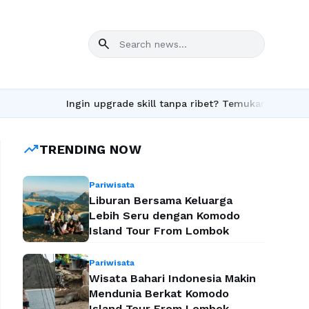
search
Ingin upgrade skill tanpa ribet? Temukan kelas seru dan 
trending_up
TRENDING NOW
Pariwisata
Liburan Bersama Keluarga
Lebih Seru dengan Komodo
Island Tour From Lombok
Pariwisata
Wisata Bahari Indonesia Makin
Mendunia Berkat Komodo
Island Tour From Lombok