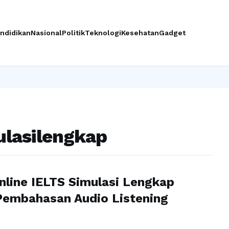
ndidikan
Nasional
Politik
Teknologi
Kesehatan
Gadget
ulasilengkap
nline IELTS Simulasi Lengkap
Pembahasan Audio Listening