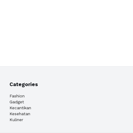
Categories
Fashion
Gadget
Kecantikan
Kesehatan
Kuliner