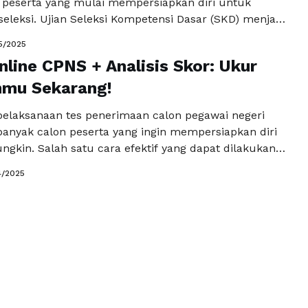
 peserta yang mulai mempersiapkan diri untuk
eleksi. Ujian Seleksi Kompetensi Dasar (SKD) menjadi
ahap penting dalam proses ini. Untuk membantu para
5/2025
i tersedia berbagai platform yang menawarkan tryout
nline CPNS + Analisis Skor: Ukur
terbaru gratis dengan soal SKD dan pembahasan
out online …
nmu Sekarang!
Baca Selengkapnya
laksanaan tes penerimaan calon pegawai negeri
 banyak calon peserta yang ingin mempersiapkan diri
ngkin. Salah satu cara efektif yang dapat dilakukan
n mengikuti tryout online CPNS dengan analisis skor.
4/2025
form ini, Anda dapat menguji kemampuan dan
esiapan Anda sebelum menghadapi tes resmi.
tryout online CPNS semakin memudahkan …
Baca
a