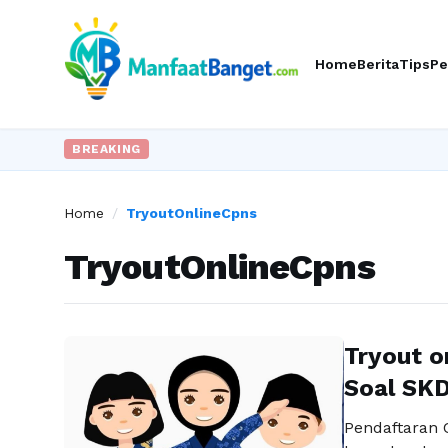
Home
Berita
Tips
Pe
BREAKING
Home
/
TryoutOnlineCpns
TryoutOnlineCpns
Tryout o
Soal SK
Pendaftaran C