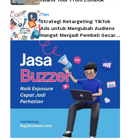
Tips
Strategi Retargeting TikTok
Ads untuk Mengubah Audiens
Hangat Menjadi Pembeli Secara
Efektif