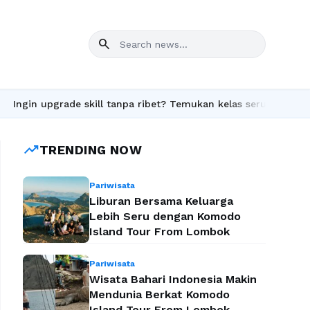
search
in upgrade skill tanpa ribet? Temukan kelas seru dan materi leng
trending_up
TRENDING NOW
Pariwisata
Liburan Bersama Keluarga
Lebih Seru dengan Komodo
Island Tour From Lombok
Pariwisata
Wisata Bahari Indonesia Makin
Mendunia Berkat Komodo
Island Tour From Lombok