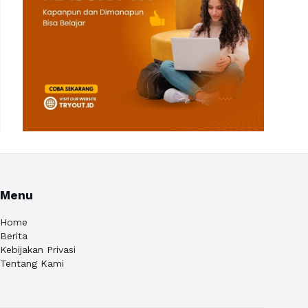
Menu
Home
Berita
Kebijakan Privasi
Tentang Kami