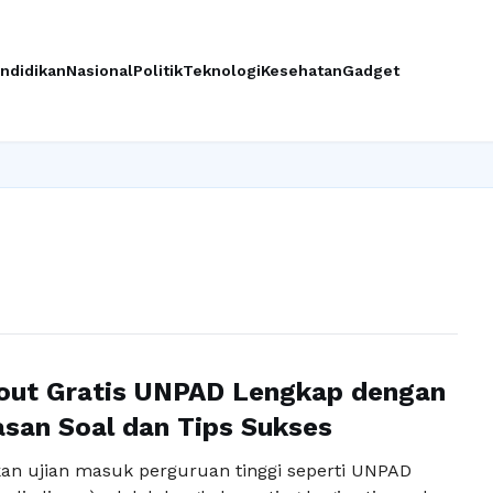
ndidikan
Nasional
Politik
Teknologi
Kesehatan
Gadget
Ing
yout Gratis UNPAD Lengkap dengan
san Soal dan Tips Sukses
n ujian masuk perguruan tinggi seperti UNPAD