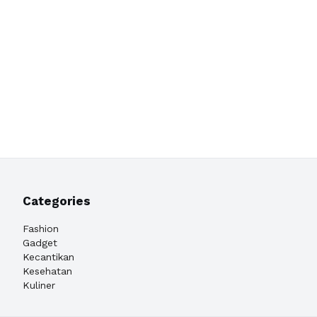
Categories
Fashion
Gadget
Kecantikan
Kesehatan
Kuliner