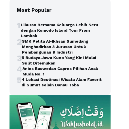
Most Popular
1
Liburan Bersama Keluarga Lebih Seru
dengan Komodo Island Tour From
Lombok
2
SMK Pelita Al-Ikhsan Sumedang
Menghadirkan 3 Jurusan Untuk
Pembangunan & Industri
3
5 Budaya Jawa Kuno Yang Kini Mulai
Sulit Ditemukan
4
Anies Baswedan Capres Pilihan Anak
Muda No. 1
5
4 Lokasi Destinasi Wisata Alam Favorit
di Sumut selain Danau Toba