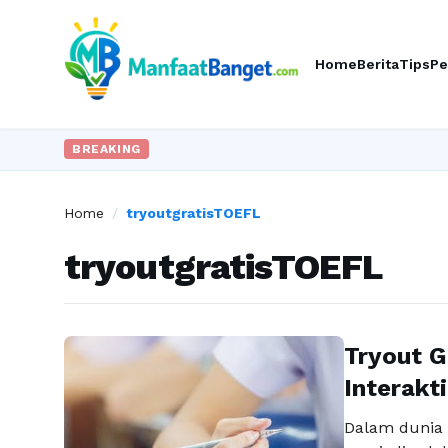
Home
Berita
Tips
Pe
BREAKING
Home
/
tryoutgratisTOEFL
tryoutgratisTOEFL
Tryout G
Interakt
Dalam dunia 