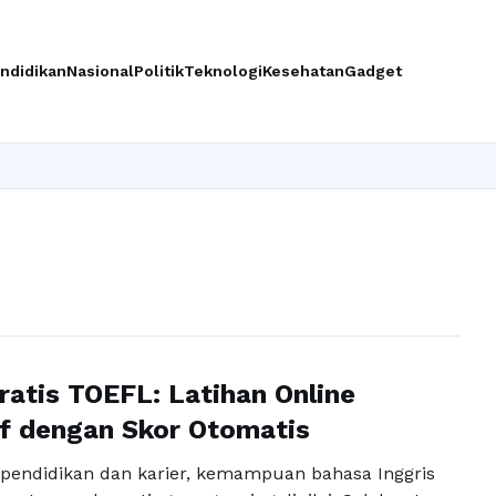
ndidikan
Nasional
Politik
Teknologi
Kesehatan
Gadget
I
ratis TOEFL: Latihan Online
if dengan Skor Otomatis
pendidikan dan karier, kemampuan bahasa Inggris