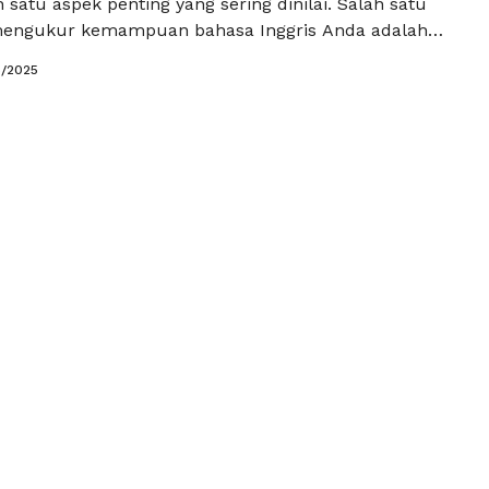
 satu aspek penting yang sering dinilai. Salah satu
mengukur kemampuan bahasa Inggris Anda adalah
uti tes TOEFL (Test of English as a Foreign
5/2025
Namun, sebelum menghadapi ujian sesungguhnya,
untuk melakukan persiapan melalui program tryout.
etode yang paling …
Baca Selengkapnya