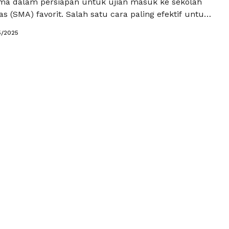
ama dalam persiapan untuk ujian masuk ke sekolah
 (SMA) favorit. Salah satu cara paling efektif untuk
n diri adalah dengan mengikuti tryout gratis kelas
5/2025
ni tidak hanya memberikan kesempatan untuk
ika dan kemampuan analisis, tetapi juga
n siswa untuk merasakan …
Baca Selengkapnya