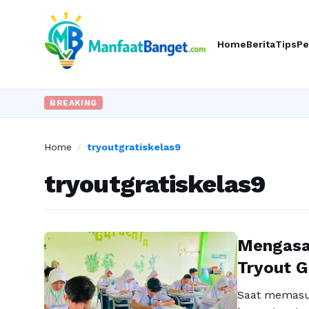
Home
Berita
Tips
Pe
BREAKING
Home
/
tryoutgratiskelas9
tryoutgratiskelas9
Mengasah
Tryout G
Saat memasuk