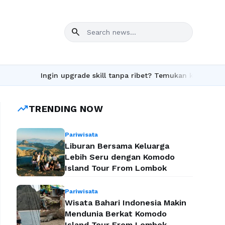
search
Ingin upgrade skill tanpa ribet? Temukan kelas seru dan ma
trending_up
TRENDING NOW
Pariwisata
Liburan Bersama Keluarga
Lebih Seru dengan Komodo
Island Tour From Lombok
Pariwisata
Wisata Bahari Indonesia Makin
Mendunia Berkat Komodo
Island Tour From Lombok